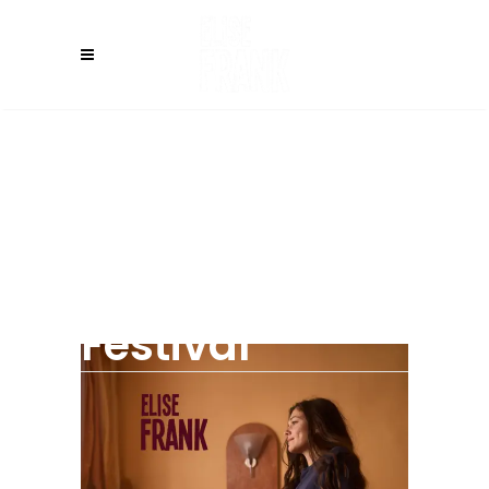
LAUBACH (DE)
– Blues,
Schmus &
Apfelmus
Festival