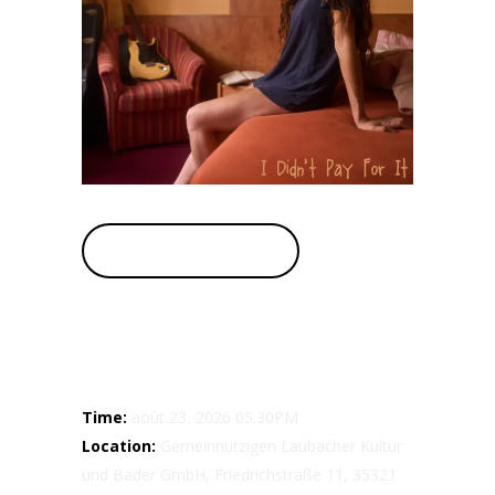
BUY TICKETS
Details
Time:
août 23, 2026 05.30PM
Location:
Gemeinnützigen Laubacher Kultur
und Bäder GmbH, Friedrichstraße 11, 35321