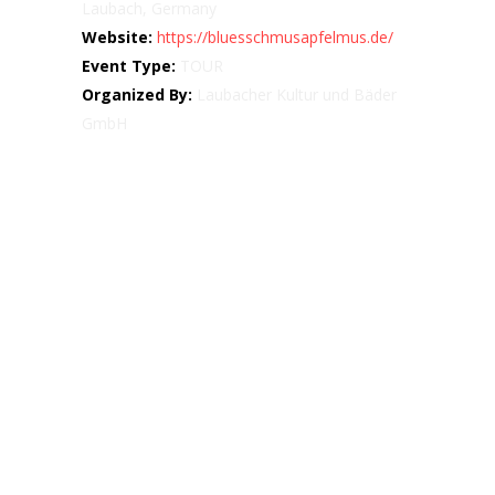
Laubach, Germany
Website:
https://bluesschmusapfelmus.de/
Event Type:
TOUR
Organized By:
Laubacher Kultur und Bäder
GmbH
Map